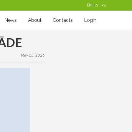
EN
LV
RU
News
About
Contacts
Login
RĀDE
May 15, 2026