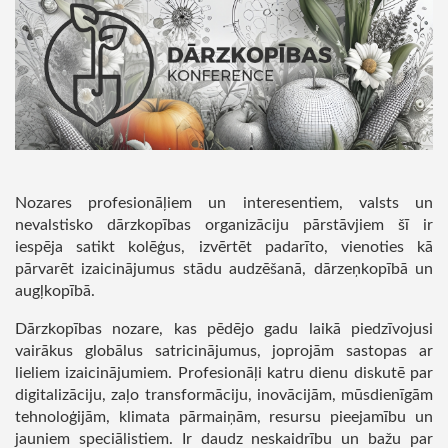
Nozares profesionāļiem un interesentiem, valsts un
nevalstisko dārzkopības organizāciju pārstāvjiem šī ir
iespēja satikt kolēģus, izvērtēt padarīto, vienoties kā
pārvarēt izaicinājumus stādu audzēšanā, dārzeņkopībā un
augļkopībā.
Dārzkopības nozare, kas pēdējo gadu laikā piedzīvojusi
vairākus globālus satricinājumus, joprojām sastopas ar
lieliem izaicinājumiem. Profesionāļi katru dienu diskutē par
digitalizāciju, zaļo transformāciju, inovācijām, mūsdienīgām
tehnoloģijām, klimata pārmaiņām, resursu pieejamību un
jauniem speciālistiem. Ir daudz neskaidrību un bažu par