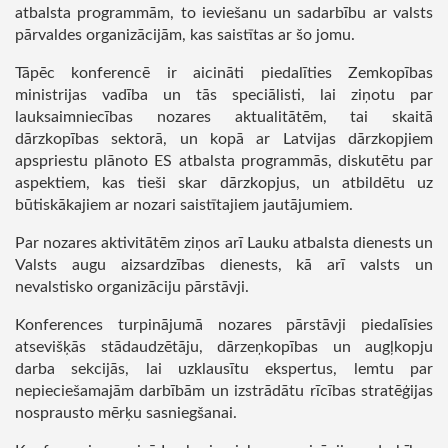
atbalsta programmām, to ieviešanu un sadarbību ar valsts
pārvaldes organizācijām, kas saistītas ar šo jomu.
Tāpēc konferencē ir aicināti piedalīties Zemkopības
ministrijas vadība un tās speciālisti, lai ziņotu par
lauksaimniecības nozares aktualitātēm, tai skaitā
dārzkopības sektorā, un kopā ar Latvijas dārzkopjiem
apspriestu plānoto ES atbalsta programmās, diskutētu par
aspektiem, kas tieši skar dārzkopjus, un atbildētu uz
būtiskākajiem ar nozari saistītajiem jautājumiem.
Par nozares aktivitātēm ziņos arī Lauku atbalsta dienests un
Valsts augu aizsardzības dienests, kā arī valsts un
nevalstisko organizāciju pārstāvji.
Konferences turpinājumā nozares pārstāvji piedalīsies
atsevišķās stādaudzētāju, dārzeņkopības un augļkopju
darba sekcijās, lai uzklausītu ekspertus, lemtu par
nepieciešamajām darbībām un izstrādātu rīcības stratēģijas
nosprausto mērķu sasniegšanai.