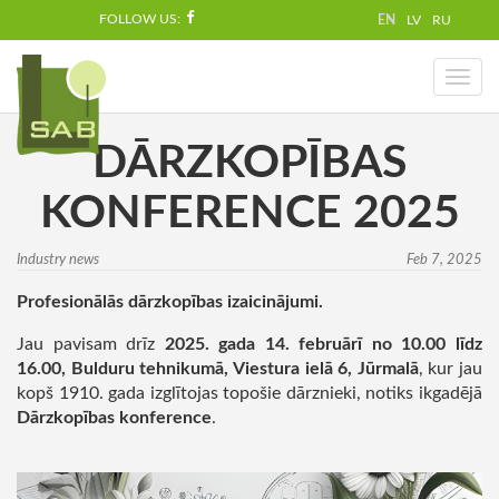
FOLLOW US:
EN
LV
RU
Toggl
naviga
DĀRZKOPĪBAS
KONFERENCE 2025
Industry news
Feb 7, 2025
Profesionālās dārzkopības izaicinājumi.
Jau pavisam drīz
2025. gada 14. februārī no 10.00 līdz
16.00, Bulduru tehnikumā, Viestura ielā 6, Jūrmalā
, kur jau
kopš 1910. gada izglītojas topošie dārznieki, notiks ikgadējā
Dārzkopības konference
.