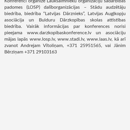
Konferenci organizē Lauksaimnieku organizāciju sadarbības
padomes (LOSP) dalīborganizācijas – Stādu audzētāju
biedrība, biedrība “Latvijas Dārznieks”, Latvijas Augļkopju
asociācija un Bulduru Dārzkopības skolas attīstības
biedrība. Vairāk informācijas par konferences norisi
pieejama www.darzkopibaskonference.lv un asociāciju
mājas lapās www.losp.lv, www.stadi.lv, www.laas.lv, kā arī
zvanot Andrejam Vītoliņam, +371 25951565, vai Jānim
Bērziņam +371 29103163