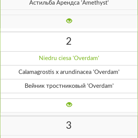
Астильба Арендса 'Amethyst'
2
Niedru ciesa 'Overdam'
Calamagrostis x arundinacea 'Overdam'
Вейник тростниковый 'Overdam'
3