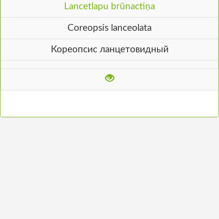
Lancetlapu brūnactiņa
Coreopsis lanceolata
Кореопсис ланцетовидный