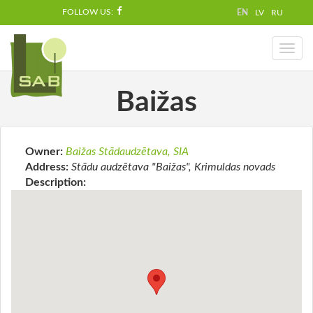
FOLLOW US:
EN
LV
RU
Toggl
naviga
Baižas
Owner:
Baižas Stādaudzētava, SIA
Address:
Stādu audzētava "Baižas", Krimuldas novads
Description: