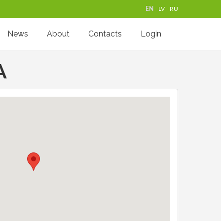
EN
LV
RU
News
About
Contacts
Login
A