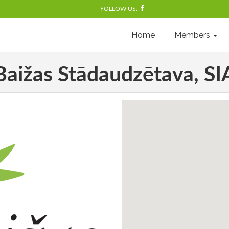
FOLLOW US:
Home
Members
Baižas Stādaudzētava, SI