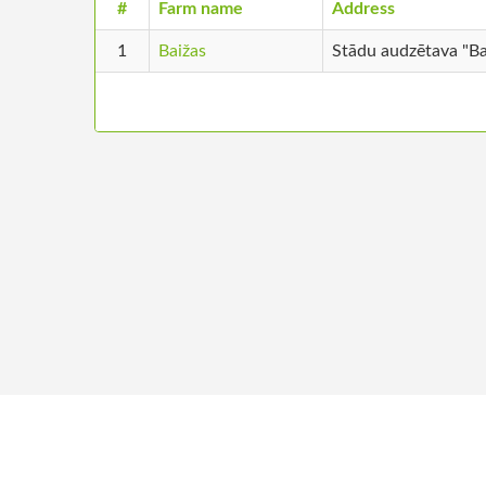
#
Farm name
Address
1
Baižas
Stādu audzētava "Ba
+371 26680957
About