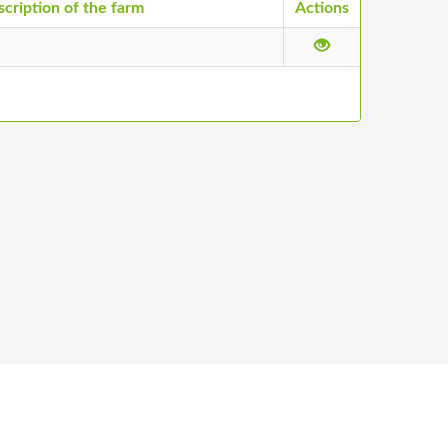
cription of the farm
Actions
ntacts
©
2026
Stādu audzētāju biedrība, All Rights