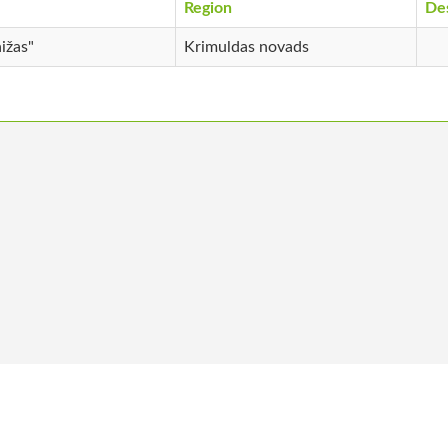
Region
Des
ižas"
Krimuldas novads
 us
Become a member
Vacancies
Co