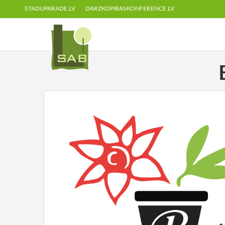
STADUPARADE.LV
DARZKOPIBASKONFERENCE.LV