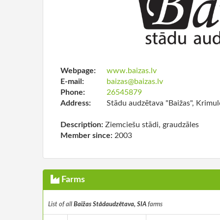
Webpage:
www.baizas.lv
E-mail:
baizas@baizas.lv
Phone:
26545879
Address:
Stādu audzētava "Baižas", Krimu
Description:
Ziemciešu stādi, graudzāles
Member since:
2003
Farms
List of all
Baižas Stādaudzētava, SIA
farms