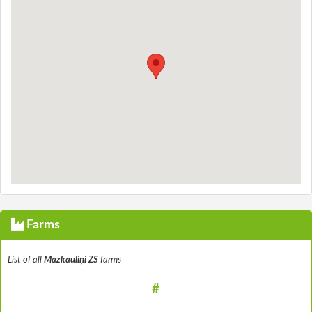
Farms
List of all
Mazkauliņi ZS
farms
#