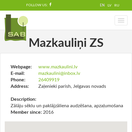
FOLLOW US:
EN
LV
RU
Toggl
naviga
Mazkauliņi ZS
Webpage:
www.mazkaulini.lv
E-mail:
mazkaulini@inbox.lv
Phone:
26409919
Address:
Zaļenieki parish, Jelgavas novads
Description:
Zālāju sēklu un paklājzāliena audzēšana, apzaļumošana
Member since:
2016