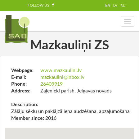
FOLLOW US:
EN
LV
RU
Toggl
naviga
Mazkauliņi ZS
Webpage:
www.mazkaulini.lv
E-mail:
mazkaulini@inbox.lv
Phone:
26409919
Address:
Zaļenieki parish, Jelgavas novads
Description:
Zālāju sēklu un paklājzāliena audzēšana, apzaļumošana
Member since:
2016