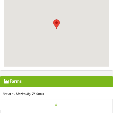
Farms
List of all
Mazkauliņi ZS
farms
#