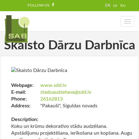
FOLLOW US:
EN
LV
RU
Toggl
naviga
Skaisto Dārzu Darbnīca
Webpage:
www.sdd.lv
E-mail:
staduaudzetava@sdd.lv
Phone:
26162813
Address:
"Pakauši", Siguldas novads
Description:
Koku un krūmu dekoratīvo stādu audzēšana.
Apstādījumu projektēšana, ierīkošana un kopšana. Augu