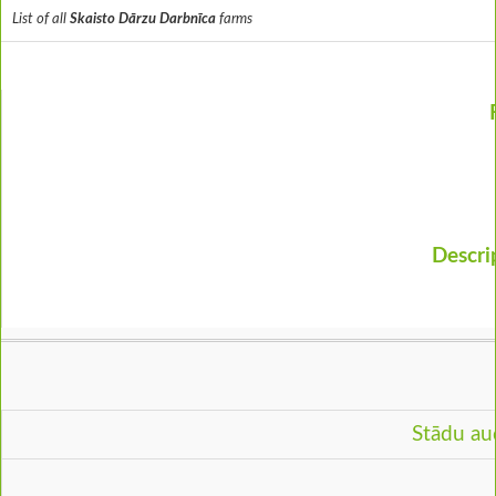
List of all
Skaisto Dārzu Darbnīca
farms
Descri
Stādu au