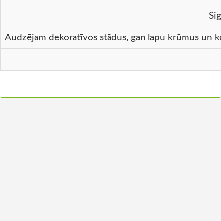
Si
Audzējam dekoratīvos stādus, gan lapu krūmus un ko