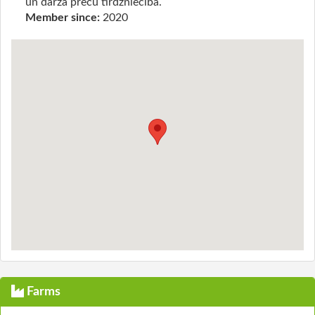
un dārza preču tirdzniecība.
Member since:
2020
Farms