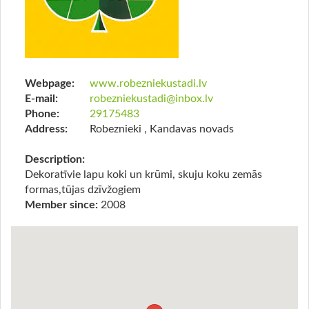
Webpage:
www.robezniekustadi.lv
E-mail:
robezniekustadi@inbox.lv
Phone:
29175483
Address:
Robeznieki , Kandavas novads
Description:
Dekoratīvie lapu koki un krūmi, skuju koku zemās
formas,tūjas dzīvžogiem
Member since:
2008