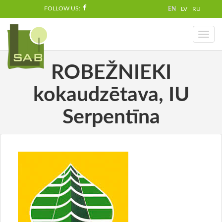
FOLLOW US:
EN
LV
RU
Toggl
naviga
ROBEŽNIEKI
kokaudzētava, IU
Serpentīna