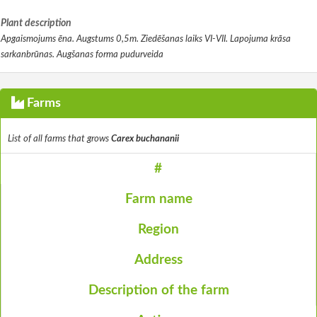
Plant description
Apgaismojums ēna. Augstums 0,5m. Ziedēšanas laiks VI-VII. Lapojuma krāsa
sarkanbrūnas. Augšanas forma pudurveida
Farms
List of all farms that grows
Carex buchananii
#
Farm name
Region
Address
Description of the farm