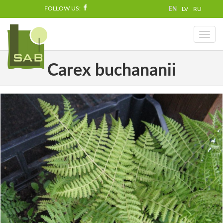
FOLLOW US:
EN
LV
RU
Toggl
naviga
Carex buchananii