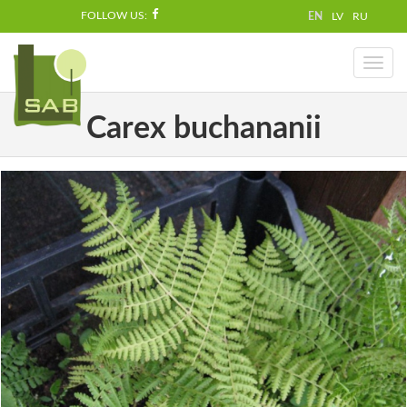
FOLLOW US:
EN
LV
RU
Toggl
naviga
Carex buchananii