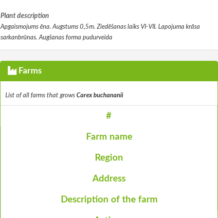
Plant description
Apgaismojums ēna. Augstums 0,5m. Ziedēšanas laiks VI-VII. Lapojuma krāsa
sarkanbrūnas. Augšanas forma pudurveida
Farms
List of all farms that grows
Carex buchananii
#
Farm name
Region
Address
Description of the farm