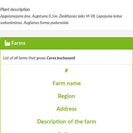
Plant description
Apgaismojums ēna. Augstums 0,5m. Ziedēšanas laiks VI-VII. Lapojuma krāsa
sarkanbrūnas. Augšanas forma pudurveida
Farms
List of all farms that grows
Carex buchananii
#
Farm name
Region
Address
Description of the farm