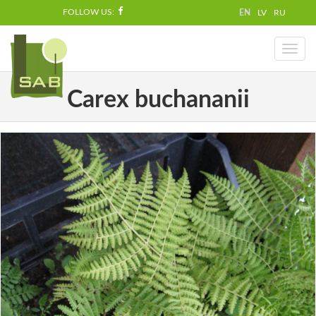
FOLLOW US:
EN
LV
RU
Toggl
naviga
Carex buchananii