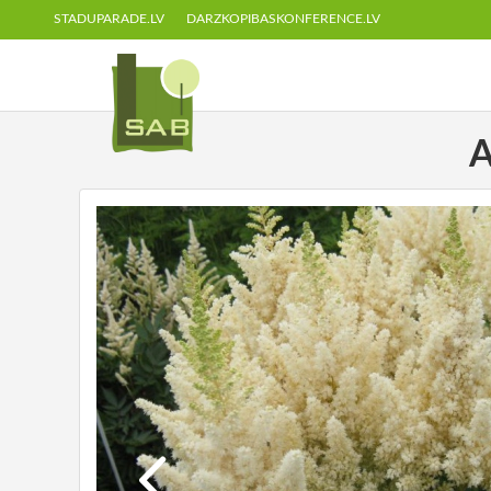
STADUPARADE.LV
DARZKOPIBASKONFERENCE.LV
A