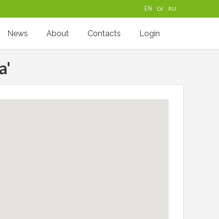
EN
LV
RU
News
About
Contacts
Login
a'