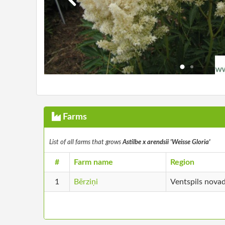
Farms
List of all farms that grows
Astilbe x arendsii 'Weisse Gloria'
#
Farm name
Region
1
Bērziņi
Ventspils nova