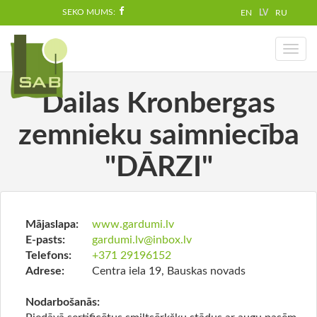
SEKO MUMS:
EN
LV
RU
Toggl
naviga
Dailas Kronbergas
zemnieku saimniecība
"DĀRZI"
Mājaslapa:
www.gardumi.lv
E-pasts:
gardumi.lv@inbox.lv
Telefons:
+371 29196152
Adrese:
Centra iela 19, Bauskas novads
Nodarbošanās: