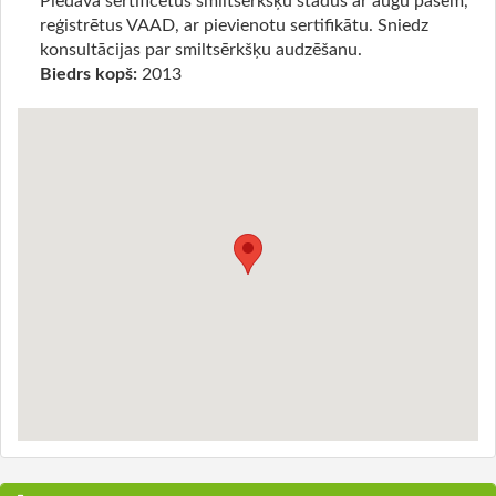
Piedāvā sertificētus smiltsērkšķu stādus ar augu pasēm,
reģistrētus VAAD, ar pievienotu sertifikātu. Sniedz
konsultācijas par smiltsērkšķu audzēšanu.
Biedrs kopš:
2013