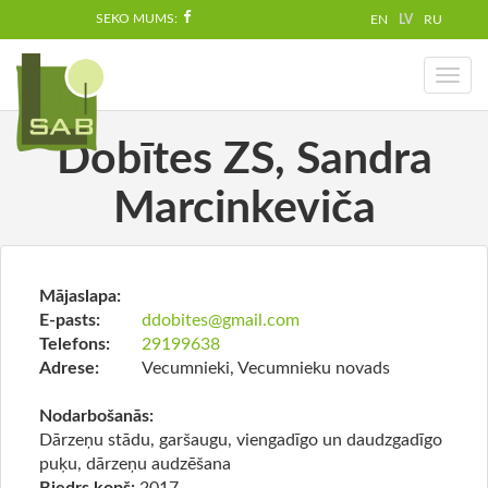
SEKO MUMS:
EN
LV
RU
Toggl
naviga
Dobītes ZS, Sandra
Marcinkeviča
Mājaslapa:
E-pasts:
ddobites@gmail.com
Telefons:
29199638
Adrese:
Vecumnieki, Vecumnieku novads
Nodarbošanās:
Dārzeņu stādu, garšaugu, viengadīgo un daudzgadīgo
puķu, dārzeņu audzēšana