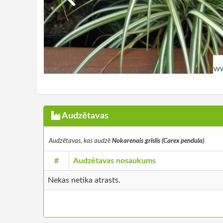
Audzētavas
Audzētavas, kas audzē
Nokarenais grīslis (Carex pendula)
#
Audzētavas nosaukums
Nekas netika atrasts.