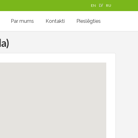
EN
LV
RU
Par mums
Kontakti
Pieslēgties
a)