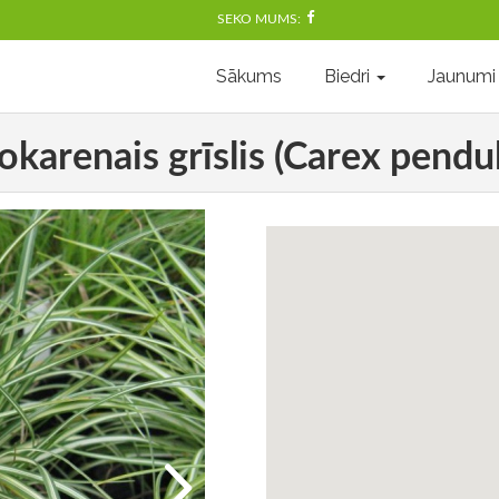
SEKO MUMS:
Sākums
Biedri
Jaunumi
okarenais grīslis (Carex pendul