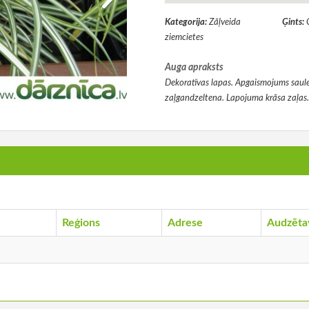
Kategorija:
Zāļveida
Ģints:
ziemcietes
Auga apraksts
Dekoratīvas lapas. Apgaismojums saule
zaļgandzeltena. Lapojuma krāsa zaļas
Reģions
Adrese
Audzēta