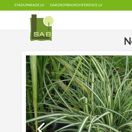
STADUPARADE.LV
DARZKOPIBASKONFERENCE.LV
N