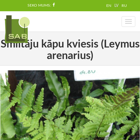
SEKO MUMS:
EN
LV
RU
Toggl
naviga
Smiltāju kāpu kviesis (Leymus
arenarius)