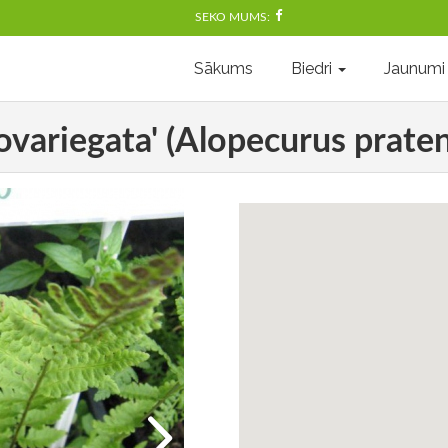
SEKO MUMS:
Sākums
Biedri
Jaunumi
ovariegata' (Alopecurus praten