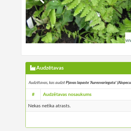
Audzētavas
Audzētavas, kas audzē
Pļavas lapaste 'Aureovariegata' (Alopecu
#
Audzētavas nosaukums
Nekas netika atrasts.