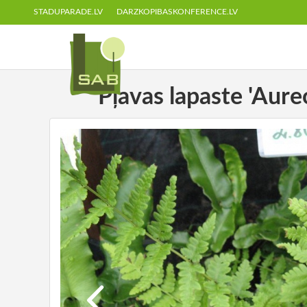
STADUPARADE.LV
DARZKOPIBASKONFERENCE.LV
Pļavas lapaste 'Aure