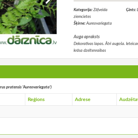
Kategorija:
Zāļveida
Ģints:
ziemcietes
Šķirne:
Aureovariegata
Auga apraksts
Dekoratīvas lapas. Ātri augoša. Ieteica
krāsa dzeltenraibas
rus pratensis 'Aureovariegata')
Reģions
Adrese
Audzēta