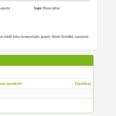
Lapaste
Suga:
Pļavas ķērsa
ms stādīt krāsu kompozīcijās, grupās. Noder floristikā. Lapojuma
vas apraksts
Darbības