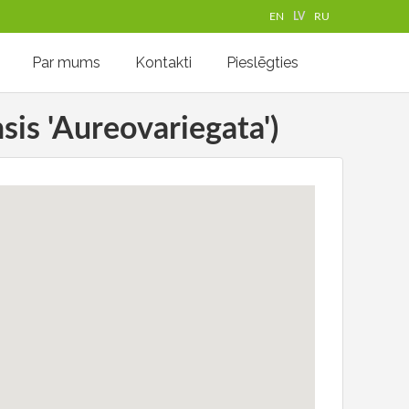
EN
LV
RU
Par mums
Kontakti
Pieslēgties
sis 'Aureovariegata')