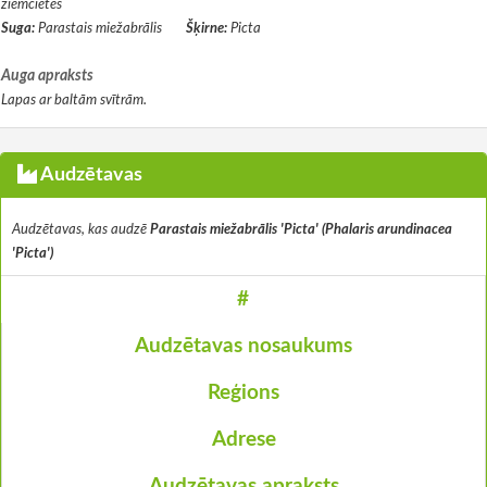
ziemcietes
Suga:
Parastais miežabrālis
Šķirne:
Picta
Auga apraksts
Lapas ar baltām svītrām.
Audzētavas
Audzētavas, kas audzē
Parastais miežabrālis 'Picta' (Phalaris arundinacea
'Picta')
#
Audzētavas nosaukums
Reģions
Adrese
Audzētavas apraksts