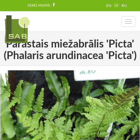
SEKO MUMS:
EN
LV
RU
Toggl
naviga
Parastais miežabrālis 'Picta'
(Phalaris arundinacea 'Picta')