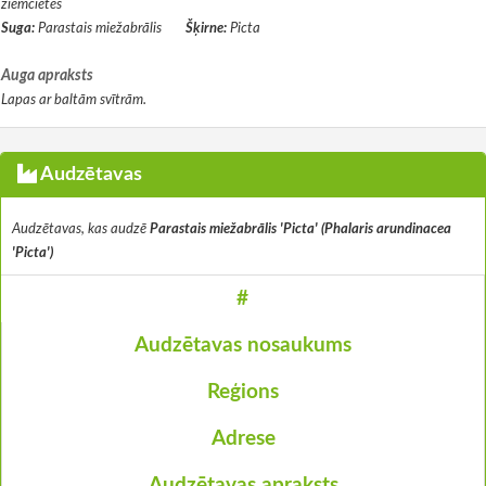
ziemcietes
Suga:
Parastais miežabrālis
Šķirne:
Picta
Auga apraksts
Lapas ar baltām svītrām.
Audzētavas
Audzētavas, kas audzē
Parastais miežabrālis 'Picta' (Phalaris arundinacea
'Picta')
#
Audzētavas nosaukums
Reģions
Adrese
Audzētavas apraksts