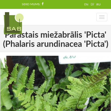
SEKO MUMS:
EN
LV
RU
Toggl
naviga
Parastais miežabrālis 'Picta'
(Phalaris arundinacea 'Picta')