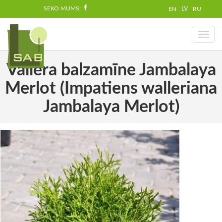
SEKO MUMS:
EN
LV
RU
Toggl
naviga
Vallera balzamīne Jambalaya
Merlot (Impatiens walleriana
Jambalaya Merlot)