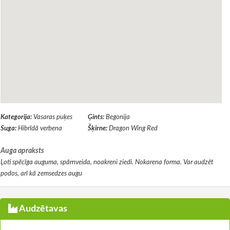
Kategorija:
Vasaras puķes
Ģints:
Begonija
Suga:
Hibrīdā verbena
Šķirne:
Dragon Wing Red
Auga apraksts
Ļoti spēcīga auguma, spārnveida, noakreni ziedi. Nokarena forma. Var audzēt
podos, arī kā zemsedzes augu
Audzētavas