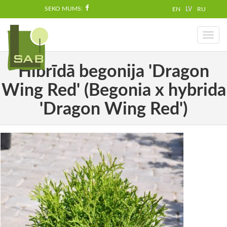
SEKO MUMS:
EN
LV
RU
Toggl
naviga
Hibrīdā begonija 'Dragon
Wing Red' (Begonia x hybrida
'Dragon Wing Red')