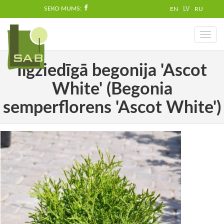
SEKO MUMS:
EN
LV
RU
Toggl
naviga
Ilgziedīgā begonija 'Ascot
White' (Begonia
semperflorens 'Ascot White')