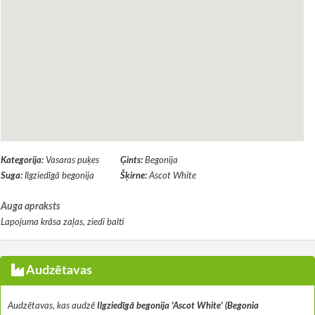
Kategorija:
Vasaras puķes
Ģints:
Begonija
Suga:
Ilgziedīgā begonija
Šķirne:
Ascot White
Auga apraksts
Lapojuma krāsa zaļas, ziedi balti
Audzētavas
Audzētavas, kas audzē
Ilgziedīgā begonija 'Ascot White' (Begonia