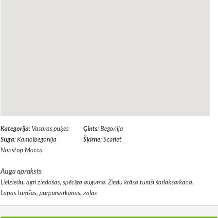
Kategorija:
Vasaras puķes
Ģints:
Begonija
Suga:
Kamolbegonija
Šķirne:
Scarlet
Nonstop Mocca
Auga apraksts
Lielziedu, agri ziedošas, spēcīga auguma. Ziedu krāsa tumši šarlaksarkana.
Lapas tumšas, purpursarkanas, zaļas