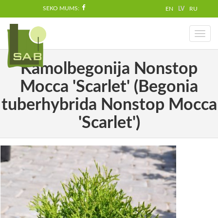
SEKO MUMS:
EN
LV
RU
Toggl
naviga
Kamolbegonija Nonstop
Mocca 'Scarlet' (Begonia
tuberhybrida Nonstop Mocca
'Scarlet')