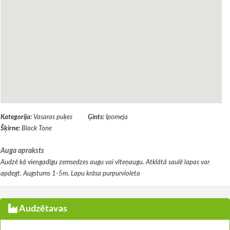
Kategorija:
Vasaras puķes
Ģints:
Ipomeja
Šķirne:
Black Tone
Auga apraksts
Audzē kā viengadīgu zemsedzes augu vai vīteņaugu. Atklātā saulē lapas var
apdegt. Augstums 1-5m. Lapu krāsa purpurvioleta
Audzētavas