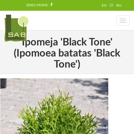
SEKO MUMS:
EN
LV
RU
Toggl
naviga
Ipomeja 'Black Tone'
(Ipomoea batatas 'Black
Tone')