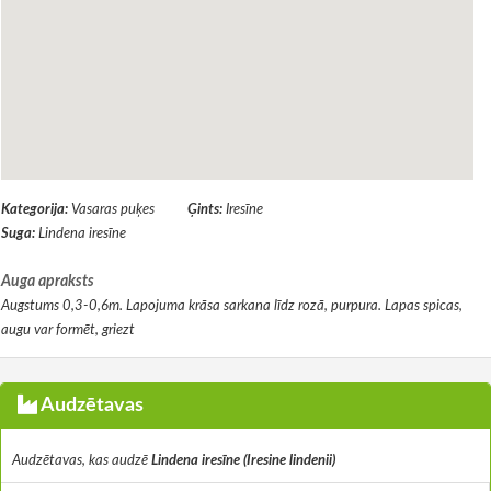
Kategorija:
Vasaras puķes
Ģints:
Iresīne
Suga:
Lindena iresīne
Auga apraksts
Augstums 0,3-0,6m. Lapojuma krāsa sarkana līdz rozā, purpura. Lapas spicas,
augu var formēt, griezt
Audzētavas
Audzētavas, kas audzē
Lindena iresīne (Iresine lindenii)