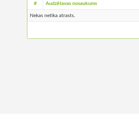
#
Audzētavas nosaukums
Nekas netika atrasts.
+371 26680957
Par m