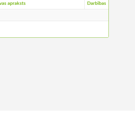
vas apraksts
Darbības
ntakti
©
2026
Stādu audzētāju biedrība, visas tiesības