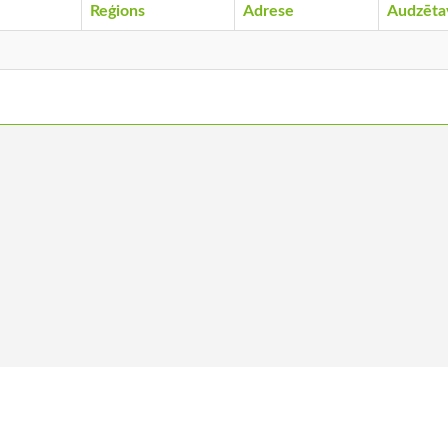
Reģions
Adrese
Audzēta
ums
Kļūt par biedru
Vakances
Ko