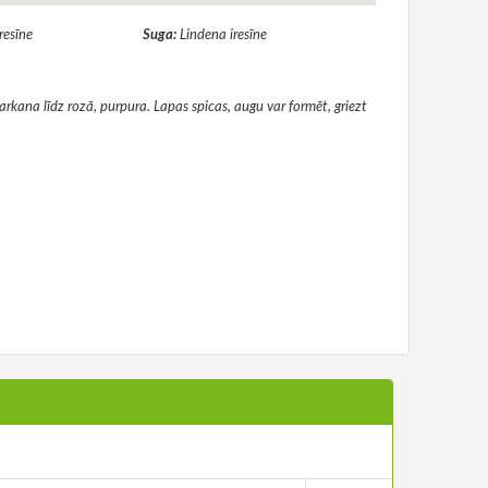
Iresīne
Suga:
Lindena iresīne
kana līdz rozā, purpura. Lapas spicas, augu var formēt, griezt