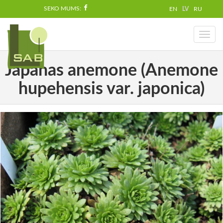
SEKO MUMS:
EN
LV
RU
Toggl
naviga
Japānas anemone (Anemone
hupehensis var. japonica)