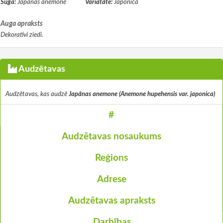
Suga:
Japānas anemone
Variatāte:
Japonica
Auga apraksts
Dekoratīvi ziedi.
Audzētavas
Audzētavas, kas audzē
Japānas anemone (Anemone hupehensis var. japonica)
#
Audzētavas nosaukums
Reģions
Adrese
Audzētavas apraksts
Darbības