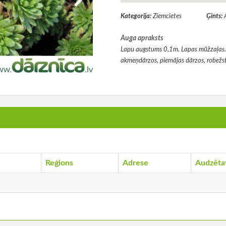
Kategorija:
Ziemcietes
Ģints:
Auga apraksts
Lapu augstums 0,1m. Lapas mūžzaļas. I
akmeņdārzos, piemājas dārzos, robežs
Reģions
Adrese
Audzēta