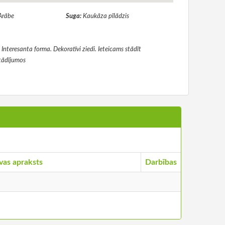
Arābe
Suga:
Kaukāza pīlādzis
nteresanta forma. Dekoratīvi ziedi. Ieteicams stādīt
tādījumos
vas apraksts
Darbības