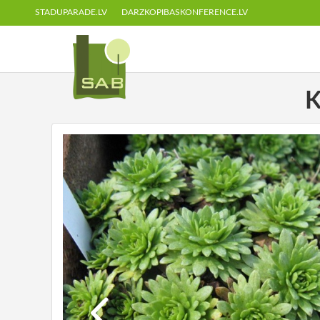
STADUPARADE.LV
DARZKOPIBASKONFERENCE.LV
K