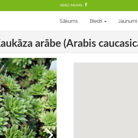
SEKO MUMS:
Sākums
Biedri
Jaunumi
aukāza arābe (Arabis caucasic