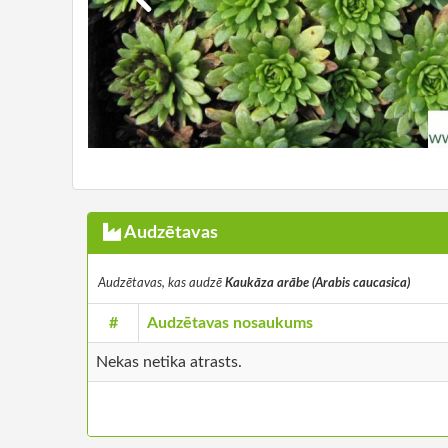
Audzētavas
Audzētavas, kas audzē
Kaukāza arābe (Arabis caucasica)
#
Audzētavas nosaukums
Nekas netika atrasts.