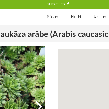
SEKO MUMS:
Sākums
Biedri
Jaunumi
aukāza arābe (Arabis caucasic