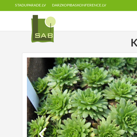
STADUPARADE.LV
DARZKOPIBASKONFERENCE.LV
K