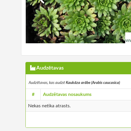
Audzētavas
Audzētavas, kas audzē
Kaukāza arābe (Arabis caucasica)
#
Audzētavas nosaukums
Nekas netika atrasts.