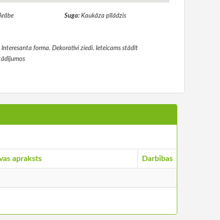
Arābe
Suga:
Kaukāza pīlādzis
nteresanta forma. Dekoratīvi ziedi. Ieteicams stādīt
tādījumos
vas apraksts
Darbības