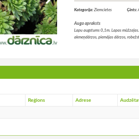
Kategorija:
Ziemcietes
Ģints:
Auga apraksts
Lapu augstums 0,1m. Lapas mūžzaļas. I
akmeņdārzos, piemājas dārzos, robežs
Reģions
Adrese
Audzēta