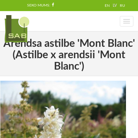
SEKO MUMS:
EN
LV
RU
Toggl
naviga
Ārendsa astilbe 'Mont Blanc'
(Astilbe x arendsii 'Mont
Blanc')