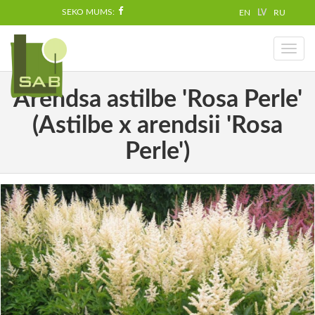
SEKO MUMS:
EN
LV
RU
Toggl
naviga
Ārendsa astilbe 'Rosa Perle'
(Astilbe x arendsii 'Rosa
Perle')