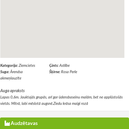
Kategorija:
Ziemcietes
Ģints:
Astilbe
Suga:
Ārendsa
Šķirne:
Rosa Perle
akmeņlauzīte
Auga apraksts
Lapas 0,6m. Jauktajās grupās, arī gar ūdensbaseinu malām, bet ne applūstošās
vietās. Mitrā, labi mēslotā augsnē.Ziedu krāsa maigi rozā
Audzētavas