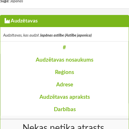
Suga:
Japānas
Audzētavas
Audzētavas, kas audzē
Japānas astilbe (Astilbe japonica)
#
Audzētavas nosaukums
Reģions
Adrese
Audzētavas apraksts
Darbības
Nekas netika atrasts.