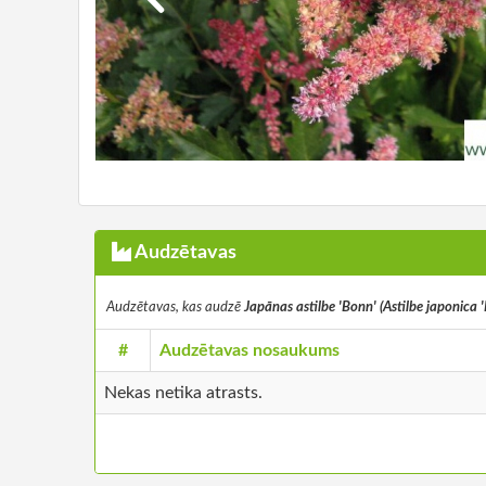
Audzētavas
Audzētavas, kas audzē
Japānas astilbe 'Bonn' (Astilbe japonica 
#
Audzētavas nosaukums
Nekas netika atrasts.