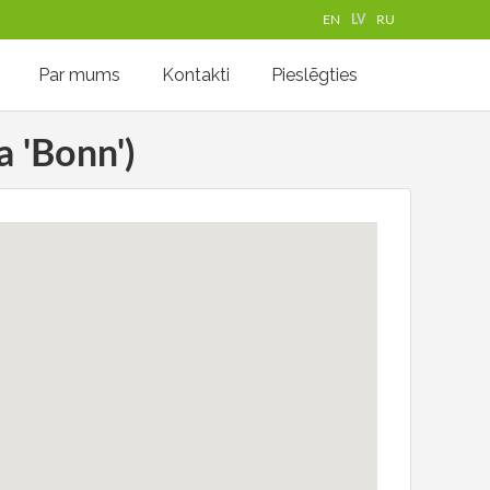
EN
LV
RU
Par mums
Kontakti
Pieslēgties
a 'Bonn')