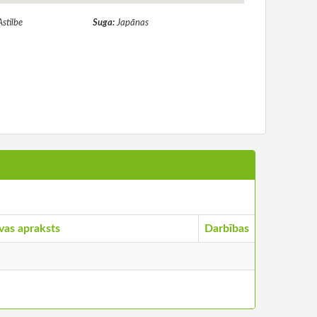
Astilbe
Suga:
Japānas
vas apraksts
Darbības