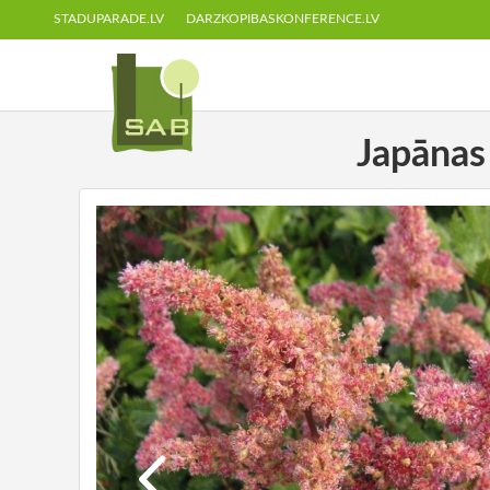
STADUPARADE.LV
DARZKOPIBASKONFERENCE.LV
Japānas 