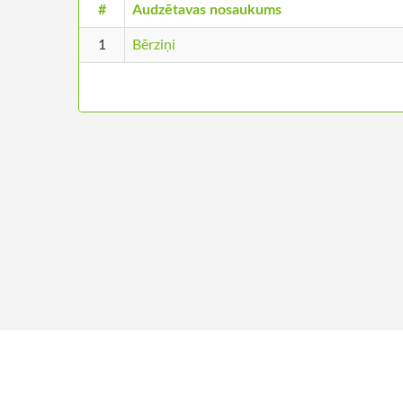
#
Audzētavas nosaukums
1
Bērziņi
+371 26680957
Par m