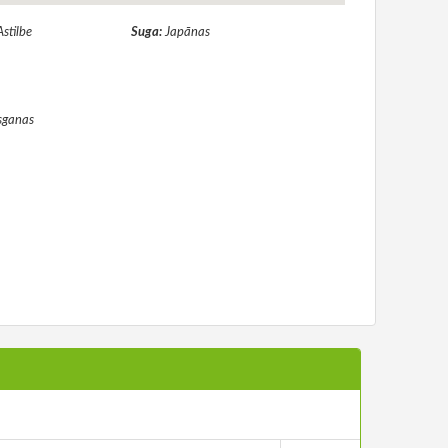
Astilbe
Suga:
Japānas
sganas