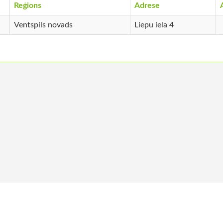
Reģions
Adrese
Ventspils novads
Liepu iela 4
ums
Kļūt par biedru
Vakances
Ko