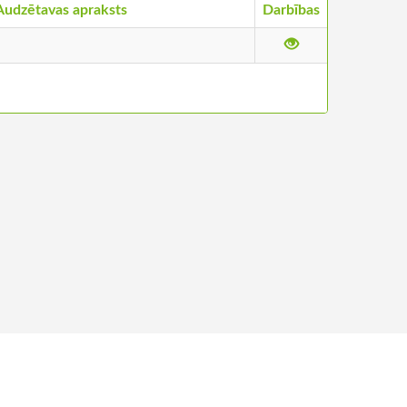
Audzētavas apraksts
Darbības
ntakti
©
2026
Stādu audzētāju biedrība, visas tiesības