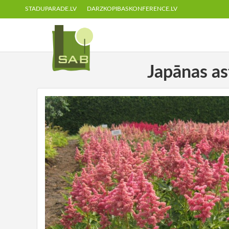
STADUPARADE.LV
DARZKOPIBASKONFERENCE.LV
Japānas as