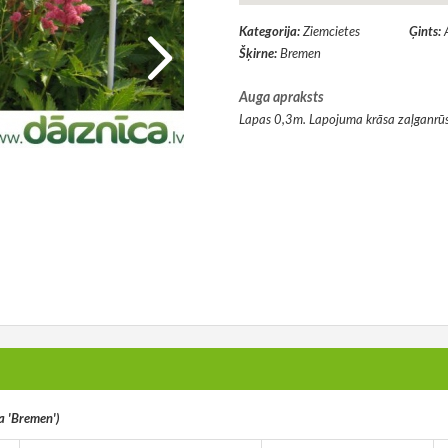
Kategorija:
Ziemcietes
Ģints:
Šķirne:
Bremen
Auga apraksts
Lapas 0,3m. Lapojuma krāsa zaļganrū
a 'Bremen')