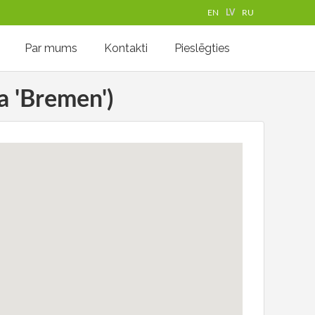
EN
LV
RU
Par mums
Kontakti
Pieslēgties
a 'Bremen')