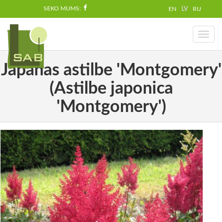
SEKO MUMS:
EN
LV
RU
Toggl
naviga
Japānas astilbe 'Montgomery'
(Astilbe japonica
'Montgomery')