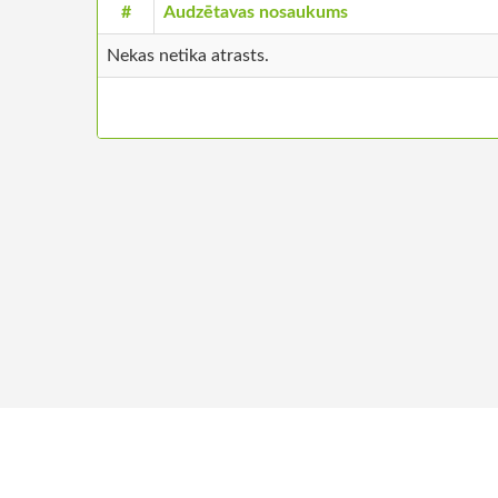
#
Audzētavas nosaukums
Nekas netika atrasts.
+371 26680957
Par m