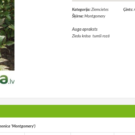
Kategorija:
Ziemcietes
Ģints:
Šķirne:
Montgomery
Auga apraksts
Ziedu krāsa tumši rozā
aponica 'Montgomery')