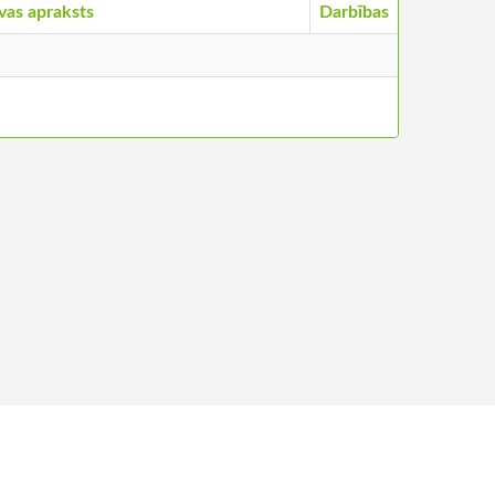
vas apraksts
Darbības
ntakti
©
2026
Stādu audzētāju biedrība, visas tiesības