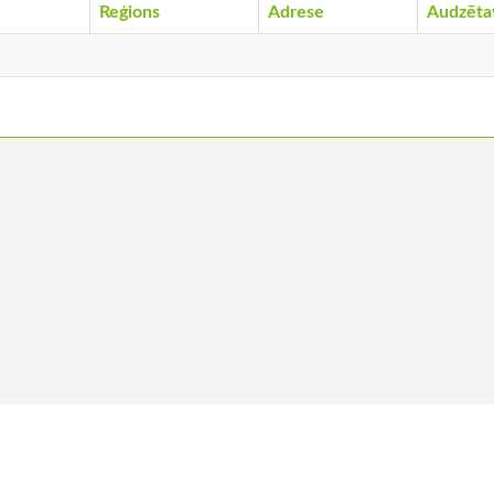
Reģions
Adrese
Audzēta
ums
Kļūt par biedru
Vakances
Ko