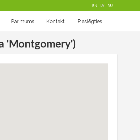
EN
LV
RU
Par mums
Kontakti
Pieslēgties
ca 'Montgomery')