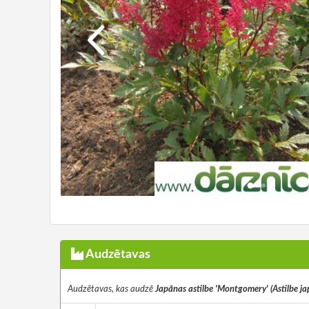
Audzētavas
Audzētavas, kas audzē
Japānas astilbe 'Montgomery' (Astilbe j