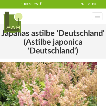
SEKO MUMS:
EN
LV
RU
Toggl
naviga
Japānas astilbe 'Deutschland'
(Astilbe japonica
'Deutschland')