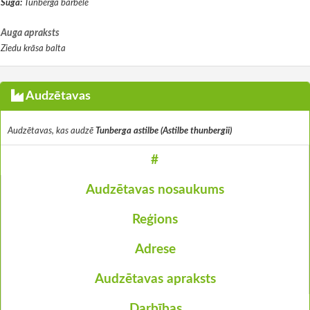
Suga:
Tunberga bārbele
Auga apraksts
Ziedu krāsa balta
Audzētavas
Audzētavas, kas audzē
Tunberga astilbe (Astilbe thunbergii)
#
Audzētavas nosaukums
Reģions
Adrese
Audzētavas apraksts
Darbības