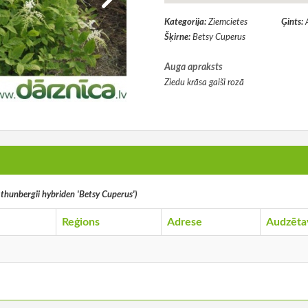
Kategorija:
Ziemcietes
Ģints:
Šķirne:
Betsy Cuperus
Auga apraksts
Ziedu krāsa gaiši rozā
 thunbergii hybriden 'Betsy Cuperus')
Reģions
Adrese
Audzēta