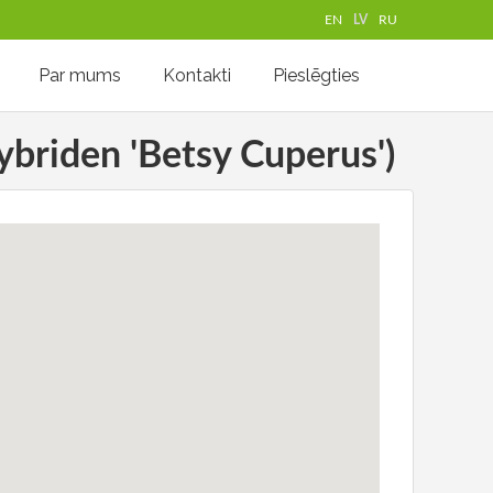
EN
LV
RU
Par mums
Kontakti
Pieslēgties
hybriden 'Betsy Cuperus')