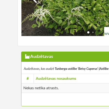
Audzētavas
Audzētavas, kas audzē
Tunberga astilbe 'Betsy Cuperus' (Astilbe
#
Audzētavas nosaukums
Nekas netika atrasts.