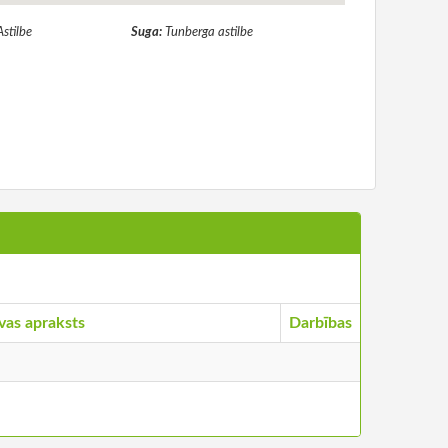
Astilbe
Suga:
Tunberga astilbe
vas apraksts
Darbības