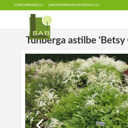
STADUPARADE.LV
DARZKOPIBASKONFERENCE.LV
Tunberga astilbe 'Betsy 