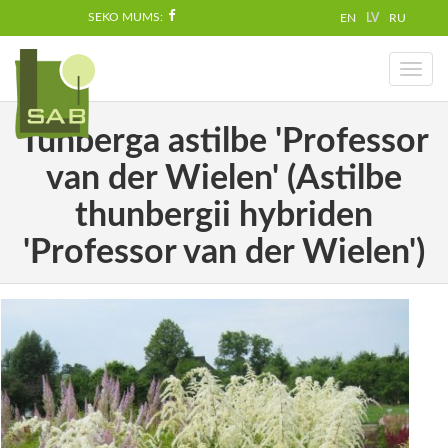
SEKO MUMS:
EN
LV
RU
Toggl
naviga
Tunberga astilbe 'Professor
van der Wielen' (Astilbe
thunbergii hybriden
'Professor van der Wielen')