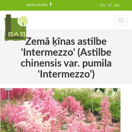
SEKO MUMS:
EN
LV
RU
Toggl
naviga
Zemā ķīnas astilbe
'Intermezzo' (Astilbe
chinensis var. pumila
'Intermezzo')