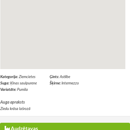
Kategorija:
Ziemcietes
Ģints:
Astilbe
Suga:
Ķīnas saulpurene
Šķirne:
Intermezzo
Variatāte:
Pumila
Auga apraksts
Ziedu krāsa lašrozā
Audzētavas