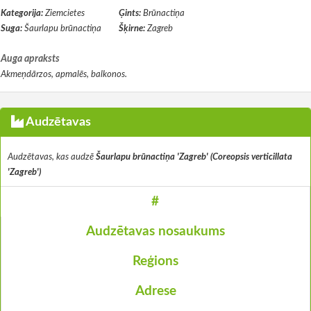
Kategorija:
Ziemcietes
Ģints:
Brūnactiņa
Suga:
Šaurlapu brūnactiņa
Šķirne:
Zagreb
Auga apraksts
Akmeņdārzos, apmalēs, balkonos.
Audzētavas
Audzētavas, kas audzē
Šaurlapu brūnactiņa 'Zagreb' (Coreopsis verticillata
'Zagreb')
#
Audzētavas nosaukums
Reģions
Adrese