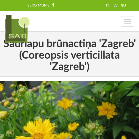
SEKO MUMS:
EN
LV
RU
Toggl
naviga
Šaurlapu brūnactiņa 'Zagreb'
(Coreopsis verticillata
'Zagreb')