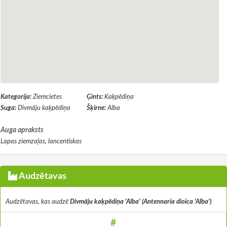
Kategorija:
Ziemcietes
Ģints:
Kaķpēdiņa
Suga:
Divmāju kaķpēdiņa
Šķirne:
Alba
Auga apraksts
Lapas ziemzaļas, lancentiskas
Audzētavas
Audzētavas, kas audzē
Divmāju kaķpēdiņa 'Alba' (Antennaria dioica 'Alba')
#