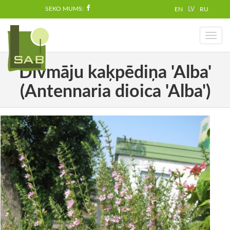
SEKO MUMS:
EN
LV
RU
Toggl
naviga
Divmāju kaķpēdiņa 'Alba'
(Antennaria dioica 'Alba')