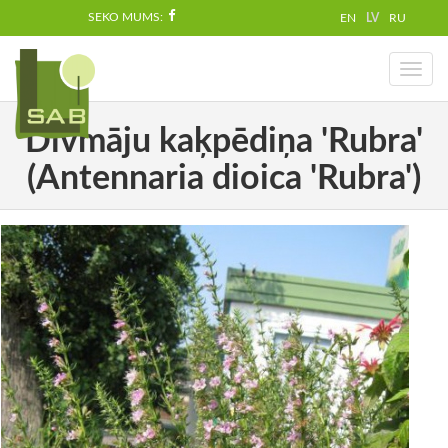
SEKO MUMS:
EN
LV
RU
Toggl
naviga
Divmāju kaķpēdiņa 'Rubra'
(Antennaria dioica 'Rubra')