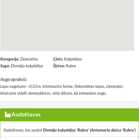
Kategorija:
Ziemcietes
Ģints:
Kaķpēdiņa
Suga:
Divmāju kaķpēdiņa
Šķirne:
Rubra
Auga apraksts
Lapu augstums ~0,02m. Interesanta forma. Dekoratīvas lapas, ziemzaļas.
Ieteicams stādīt akmeņdārzos, viršu dārzos, kā zemsedzes augu.
Audzētavas
Audzētavas, kas audzē
Divmāju kaķpēdiņa 'Rubra' (Antennaria dioica 'Rubra')