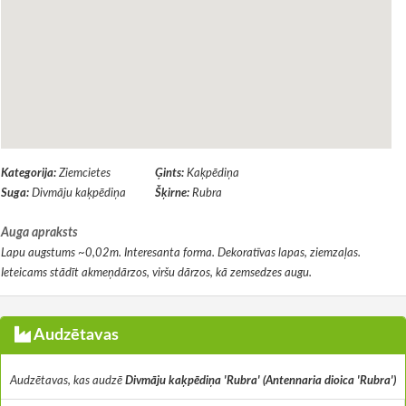
Kategorija:
Ziemcietes
Ģints:
Kaķpēdiņa
Suga:
Divmāju kaķpēdiņa
Šķirne:
Rubra
Auga apraksts
Lapu augstums ~0,02m. Interesanta forma. Dekoratīvas lapas, ziemzaļas.
Ieteicams stādīt akmeņdārzos, viršu dārzos, kā zemsedzes augu.
Audzētavas
Audzētavas, kas audzē
Divmāju kaķpēdiņa 'Rubra' (Antennaria dioica 'Rubra')