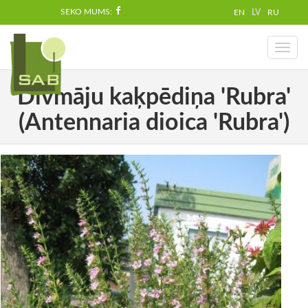
SEKO MUMS:
EN
LV
RU
Toggl
naviga
Divmāju kaķpēdiņa 'Rubra'
(Antennaria dioica 'Rubra')