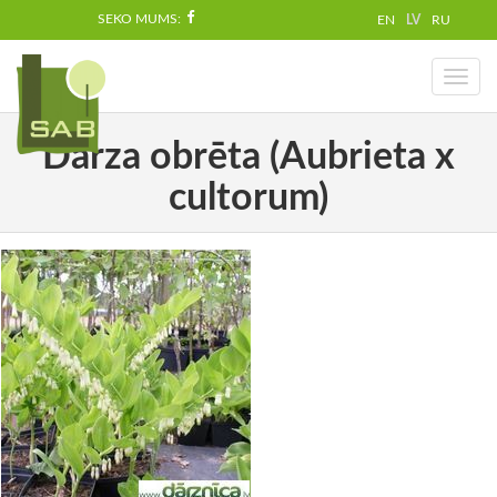
SEKO MUMS:
EN
LV
RU
Toggl
naviga
Dārza obrēta (Aubrieta x
cultorum)