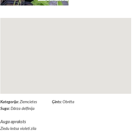
Kategorija:
Ziemcietes
Ģints:
Obrēta
Suga:
Dārza delfīnija
Auga apraksts
Ziedu krāsa violeti zila