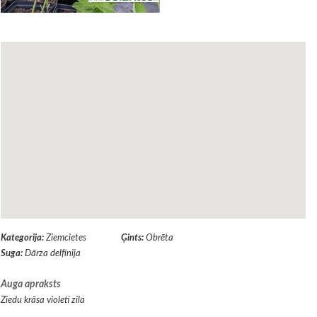
Kategorija:
Ziemcietes
Ģints:
Obrēta
Suga:
Dārza delfīnija
Auga apraksts
Ziedu krāsa violeti zila