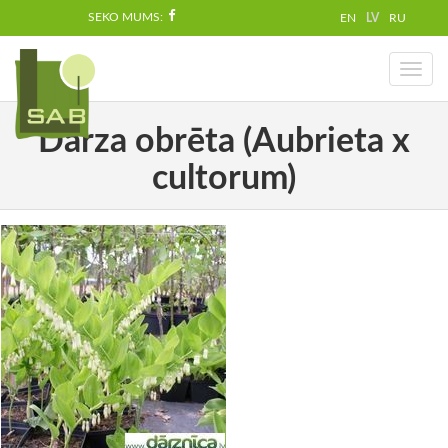
SEKO MUMS:
EN
LV
RU
Toggl
naviga
Dārza obrēta (Aubrieta x
cultorum)