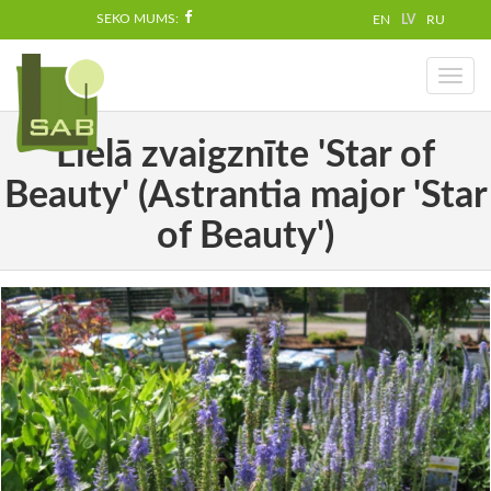
SEKO MUMS:
EN
LV
RU
Toggl
naviga
Lielā zvaigznīte 'Star of
Beauty' (Astrantia major 'Star
of Beauty')