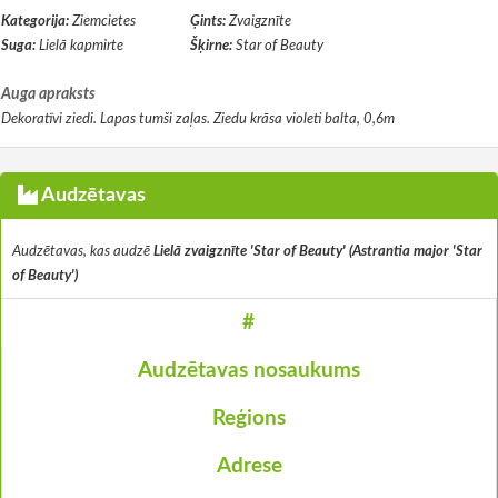
Kategorija:
Ziemcietes
Ģints:
Zvaigznīte
Suga:
Lielā kapmirte
Šķirne:
Star of Beauty
Auga apraksts
Dekoratīvi ziedi. Lapas tumši zaļas. Ziedu krāsa violeti balta, 0,6m
Audzētavas
Audzētavas, kas audzē
Lielā zvaigznīte 'Star of Beauty' (Astrantia major 'Star
of Beauty')
#
Audzētavas nosaukums
Reģions
Adrese