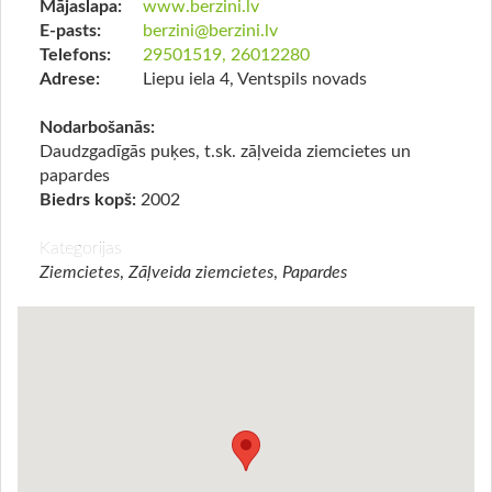
Mājaslapa:
www.berzini.lv
E-pasts:
berzini@berzini.lv
Telefons:
29501519, 26012280
Adrese:
Liepu iela 4, Ventspils novads
Nodarbošanās:
Daudzgadīgās puķes, t.sk. zāļveida ziemcietes un
papardes
Biedrs kopš:
2002
Kategorijas
Ziemcietes
,
Zāļveida ziemcietes
,
Papardes