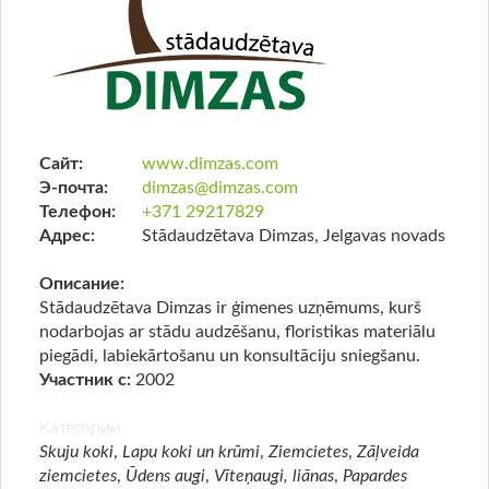
Сайт:
www.dimzas.com
Э-почта:
dimzas@dimzas.com
Телефон:
+371 29217829
Адрес:
Stādaudzētava Dimzas, Jelgavas novads
Описание:
Stādaudzētava Dimzas ir ģimenes uzņēmums, kurš
nodarbojas ar stādu audzēšanu, floristikas materiālu
piegādi, labiekārtošanu un konsultāciju sniegšanu.
Участник с:
2002
Категории
Skuju koki
,
Lapu koki un krūmi
,
Ziemcietes
,
Zāļveida
ziemcietes
,
Ūdens augi
,
Vīteņaugi, liānas
,
Papardes