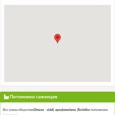
Питомники саженцев
Все члены общества
Dimzas - stādi, apzaļumošana, floristika
питомники