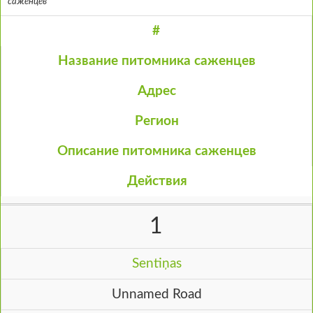
саженцев
#
Название питомника саженцев
Адрес
Регион
Описание питомника саженцев
Действия
1
Sentiņas
Unnamed Road