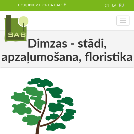
ПОДПИШИТЕСЬ НА НАС:
EN
LV
RU
Toggl
naviga
Dimzas - stādi,
apzaļumošana, floristika